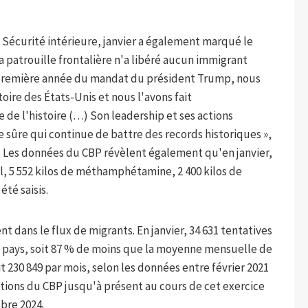
a Sécurité intérieure, janvier a également marqué le
 patrouille frontalière n'a libéré aucun immigrant
 la première année du mandat du président Trump, nous
stoire des États-Unis et nous l'avons fait
 de l'histoire (…) Son leadership et ses actions
 sûre qui continue de battre des records historiques »,
a. Les données du CBP révèlent également qu'en janvier,
yl, 5 552 kilos de méthamphétamine, 2 400 kilos de
été saisis.
t dans le flux de migrants. En janvier, 34 631 tentatives
e pays, soit 87 % de moins que la moyenne mensuelle de
 230 849 par mois, selon les données entre février 2021
ions du CBP jusqu'à présent au cours de cet exercice
bre 2024.