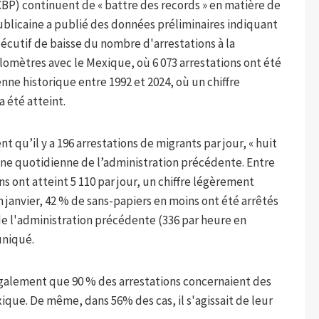
CBP) continuent de « battre des records » en matière de
publicaine a publié des données préliminaires indiquant
écutif de baisse du nombre d'arrestations à la
ilomètres avec le Mexique, où 6 073 arrestations ont été
nne historique entre 1992 et 2024, où un chiffre
a été atteint.
qu’il y a 196 arrestations de migrants par jour, « huit
nne quotidienne de l’administration précédente. Entre
ns ont atteint 5 110 par jour, un chiffre légèrement
En janvier, 42 % de sans-papiers en moins ont été arrêtés
de l'administration précédente (336 par heure en
uniqué.
galement que 90 % des arrestations concernaient des
que. De même, dans 56% des cas, il s'agissait de leur