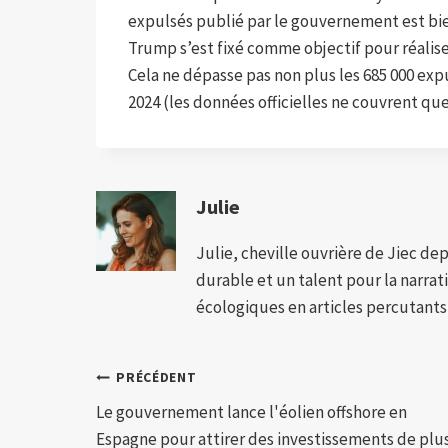
expulsés publié par le gouvernement est bie
Trump s’est fixé comme objectif pour réaliser
Cela ne dépasse pas non plus les 685 000 exp
2024 (les données officielles ne couvrent q
Julie
Julie, cheville ouvrière de Jiec de
durable et un talent pour la narra
écologiques en articles percutants,
Navigation
PRÉCÉDENT
Le gouvernement lance l'éolien offshore en
de
Espagne pour attirer des investissements de plu