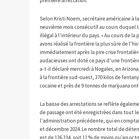
première arrestation.
Selon Kristi Noem, secrétaire américaine à l
neuvième mois consécutif au cours duquel la
illégal à l'intérieur du pays. « Au cours de
avons réalisé la frontière la plus sûre de l'hi
immédiatement après la pire crise frontalière
audacieuses ont doté ce pays d'une frontière
a-t-il déclaré mercredi à Nogales, en Arizon
à la frontière sud-ouest, 370 kilos de fentan
cocaïne et près de 9 tonnes de marijuana ont 
La baisse des arrestations se reflète égalemen
de passage ont été enregistrées dans tout l
l'administration précédente, qui en comptait
et décembre 2024. Le nombre total de détent
est de 126 234, soit 12 % de moins qu'en octo