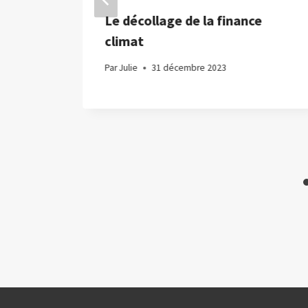
Le décollage de la finance
 le
climat
alise
Par
Julie
31 décembre 2023
e les